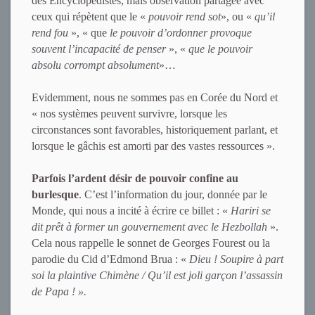
des Encyclopédistes, mais observation partagée avec
ceux qui répètent que le «
pouvoir rend sot
», ou «
qu’il
rend fou
», « que
le pouvoir d’ordonner provoque
souvent l’incapacité de penser
», «
que le pouvoir
absolu corrompt absolument
»…
Evidemment, nous ne sommes pas en Corée du Nord et
« nos systèmes peuvent survivre, lorsque les
circonstances sont favorables, historiquement parlant, et
lorsque le gâchis est amorti par des vastes ressources ».
Parfois l’ardent désir de pouvoir confine au
burlesque
. C’est l’information du jour, donnée par le
Monde, qui nous a incité à écrire ce billet : «
Hariri se
dit prêt à former un gouvernement avec le Hezbollah
».
Cela nous rappelle le sonnet de Georges Fourest ou la
parodie du Cid d’Edmond Brua : «
Dieu ! Soupire à part
soi la plaintive Chimène / Qu’il est joli garçon l’assassin
de Papa ! ».