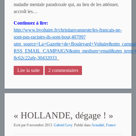
maladie mentale paradoxale qui, au lieu de les atténuer,
accroît les…
Continuez à lire:
http://www.bvoltaire.fr/christianvanneste/les-francais-ne-
sont-pas-racistes-ils-sont-bout,40709?
utm_source=La+Gazette+de+Boulevard+Voltaire&utm_campai
RSS_EMAIL_CAMPAIGN&utm_medium=email&utm_term=0
8c62c22afe-30432033
Lire la suite
2 commentaires
« HOLLANDE, dégage ! »
Ecrit par
9 novembre 2013
.
Gabriel Levy
. Publié dans
Actualité
,
France