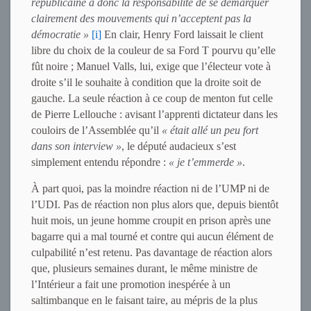
républicaine a donc la responsabilité de se démarquer
clairement des mouvements qui n’acceptent pas la
démocratie »
[i]
En clair, Henry Ford laissait le client
libre du choix de la couleur de sa Ford T pourvu qu’elle
fût noire ; Manuel Valls, lui, exige que l’électeur vote à
droite s’il le souhaite à condition que la droite soit de
gauche. La seule réaction à ce coup de menton fut celle
de Pierre Lellouche : avisant l’apprenti dictateur dans les
couloirs de l’Assemblée qu’il
« était allé un peu fort
dans son interview »
, le député audacieux s’est
simplement entendu répondre :
« je t’emmerde »
.
À part quoi, pas la moindre réaction ni de l’UMP ni de
l’UDI. Pas de réaction non plus alors que, depuis bientôt
huit mois, un jeune homme croupit en prison après une
bagarre qui a mal tourné et contre qui aucun élément de
culpabilité n’est retenu. Pas davantage de réaction alors
que, plusieurs semaines durant, le même ministre de
l’Intérieur a fait une promotion inespérée à un
saltimbanque en le faisant taire, au mépris de la plus