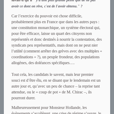
savait-il qu’il "
y a une plus grande peine que de ne pas
avoir ce dont on rêve, c'est de l'avoir obtenu." ?
Car l’exercice du pouvoir est chose difficile,
probablement plus en France que dans les autres pays :
une constitution monarchique, un système électoral qui,
pour être efficace, laisse un quart des citoyens non
représentés et donc destinés à nourrir la contestation, des
syndicats peu représentatifs, mais dont on ne peut nier
l’utilité (comment arrêter des grèves avec des multiples «
coordinations » ?), un peuple frondeur, des populations
allogènes, des doléances spécifiques….
Tout cela, les candidats le savent, mais leur premier
souci est d’être élu, en se disant que le lendemain est un
autre jour et, qu’avec un peu de chance – la reprise tant
attendue, ou le « coup de pot » de M. Chirac –, ils
pourront durer.
Malheureusement pour Monsieur Hollande, les
évènements s’accélèrent, une crise de régime s’ouvre, le