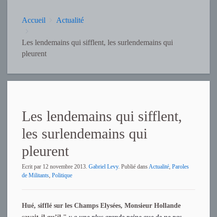
Accueil
Actualité
Les lendemains qui sifflent, les surlendemains qui
pleurent
Les lendemains qui sifflent,
les surlendemains qui
pleurent
Ecrit par
12 novembre 2013
.
Gabriel Levy
. Publié dans
Actualité
,
Paroles
de Militants
,
Politique
Hué, sifflé sur les Champs Elysées, Monsieur Hollande