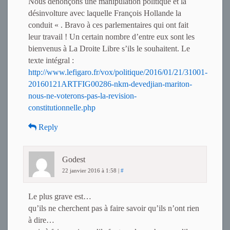
Nous dénonçons une manipulation politique et la
désinvolture avec laquelle François Hollande la
conduit « . Bravo à ces parlementaires qui ont fait
leur travail ! Un certain nombre d’entre eux sont les
bienvenus à La Droite Libre s’ils le souhaitent. Le
texte intégral :
http://www.lefigaro.fr/vox/politique/2016/01/21/31001-
20160121ARTFIG00286-nkm-devedjian-mariton-
nous-ne-voterons-pas-la-revision-
constitutionnelle.php
Reply
Godest
22 janvier 2016 à 1:58
|
#
Le plus grave est…
qu’ils ne cherchent pas à faire savoir qu’ils n’ont rien
à dire…