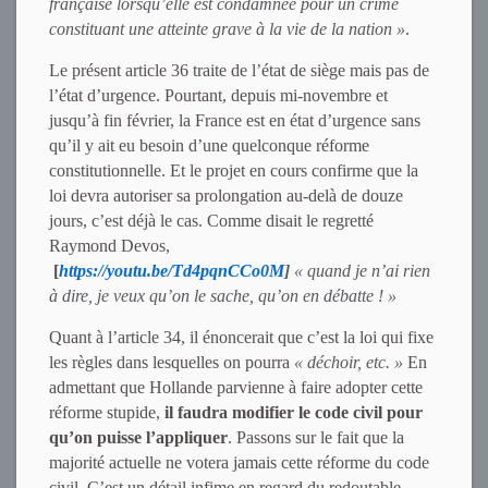
française lorsqu’elle est condamnée pour un crime
constituant une atteinte grave à la vie de la nation »
.
Le présent article 36 traite de l’état de siège mais pas de
l’état d’urgence. Pourtant, depuis mi-novembre et
jusqu’à fin février, la France est en état d’urgence sans
qu’il y ait eu besoin d’une quelconque réforme
constitutionnelle. Et le projet en cours confirme que la
loi devra autoriser sa prolongation au-delà de douze
jours, c’est déjà le cas. Comme disait le regretté
Raymond Devos,
[
https://youtu.be/Td4pqnCCo0M
]
« quand je n’ai rien
à dire, je veux qu’on le sache, qu’on en débatte ! »
Quant à l’article 34, il énoncerait que c’est la loi qui fixe
les règles dans lesquelles on pourra
« déchoir, etc. »
En
admettant que Hollande parvienne à faire adopter cette
réforme stupide,
il faudra modifier le code civil pour
qu’on puisse l’appliquer
. Passons sur le fait que la
majorité actuelle ne votera jamais cette réforme du code
civil. C’est un détail infime en regard du redoutable