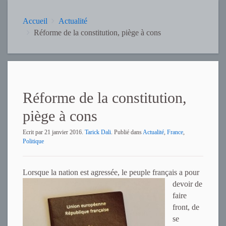
Accueil
Actualité
Réforme de la constitution, piège à cons
Réforme de la constitution,
piège à cons
Ecrit par
21 janvier 2016
.
Tarick Dali
. Publié dans
Actualité
,
France
,
Politique
Lorsque la nation est agressée, le p
euple français a pour
devoir de
faire
front, de
se