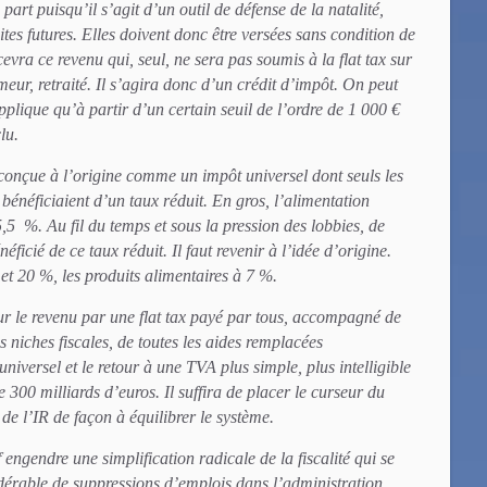
 part puisqu’il s’agit d’un outil de défense de la natalité,
tes futures. Elles doivent donc être versées sans condition de
evra ce revenu qui, seul, ne sera pas soumis à la flat tax sur
ômeur, retraité. Il s’agira donc d’un crédit d’impôt. On peut
pplique qu’à partir d’un certain seuil de l’ordre de 1 000 €
lu.
 conçue à l’origine comme un impôt universel dont seuls les
 bénéficiaient d’un taux réduit. En gros, l’alimentation
5,5 %. Au fil du temps et sous la pression des lobbies, de
éficié de ce taux réduit. Il faut revenir à l’idée d’origine.
et 20 %, les produits alimentaires à 7 %.
r le revenu par une flat tax payé par tous, accompagné de
es niches fiscales, de toutes les aides remplacées
niversel et le retour à une TVA plus simple, plus intelligible
 300 milliards d’euros. Il suffira de placer le curseur du
de l’IR de façon à équilibrer le système.
f engendre une simplification radicale de la fiscalité qui se
érable de suppressions d’emplois dans l’administration