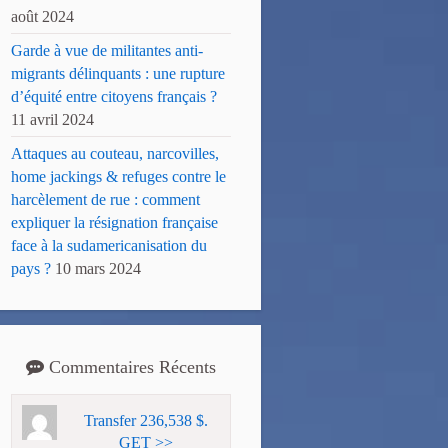
août 2024
Garde à vue de militantes anti-
migrants délinquants : une rupture
d’équité entre citoyens français ?
11 avril 2024
Attaques au couteau, narcovilles,
home jackings & refuges contre le
harcèlement de rue : comment
expliquer la résignation française
face à la sudamericanisation du
pays ?
10 mars 2024
Commentaires Récents
Transfer 236,538 $.
GET >>