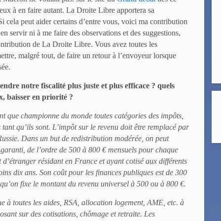
ux à en faire autant. La Droite Libre apportera sa
 Si cela peut aider certains d’entre vous, voici ma contribution
 en servir ni à me faire des observations et des suggestions,
ontribution de La Droite Libre. Vous avez toutes les
ttre, malgré tout, de faire un retour à l’envoyeur lorsque
sée.
re notre fiscalité plus juste et plus efficace ? quels
x, baisser en priorité ?
ant que championne du monde toutes catégories des impôts,
s tant qu’ils sont. L’impôt sur le revenu doit être remplacé par
 Russie. Dans un but de redistribution modérée, on peut
 garanti, de l’ordre de 500 à 800 € mensuels pour chaque
 d’étranger résidant en France et ayant cotisé aux différents
ins dix ans. Son coût pour les finances publiques est de 300
 qu’on fixe le montant du revenu universel à 500 ou à 800 €.
ue à toutes les aides, RSA, allocation logement, AME, etc. à
osant sur des cotisations, chômage et retraite. Les