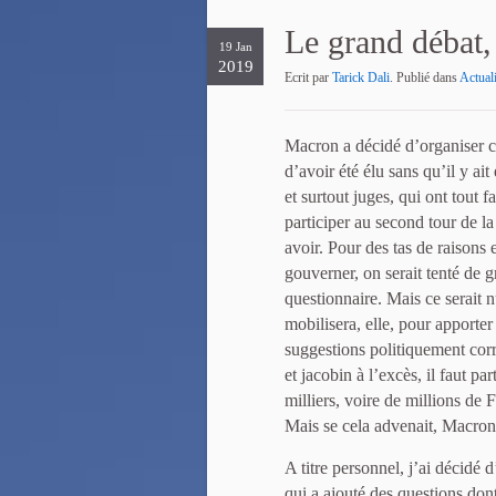
Le grand débat,
19 Jan
2019
Ecrit par
Tarick Dali
. Publié dans
Actuali
Macron a décidé d’organiser ce
d’avoir été élu sans qu’il y ai
et surtout juges, qui ont tout
participer au second tour de la 
avoir. Pour des tas de raisons
gouverner, on serait tenté de g
questionnaire. Mais ce serait n
mobilisera, elle, pour apporter
suggestions politiquement corre
et jacobin à l’excès, il faut par
milliers, voire de millions de 
Mais se cela advenait, Macron 
A titre personnel, j’ai décidé
qui a ajouté des questions don