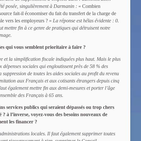
 été posée, singulièrement à Darmanin :
« Combien
ource fait-il économiser du fait du transfert de la charge de
cale vers les employeurs ? »
La réponse est hélas évidente : 0.
 mettre fin à ce genre de pratiques qui détruisent notre
ômage.
es qui vous semblent prioritaire à faire ?
e et la simplification fiscale indiquées plus haut. Mais le plus
x dépenses sociales qui engloutissent près de 58 % des
la suppression de toutes les aides sociales au profit du revenu
mitation aux Français et aux cotisants étrangers depuis cinq
faut également mettre fin aux demi-mesures et porter l’âge
’ensemble des Français à 65 ans.
ns services publics qui seraient dépassés ou trop chers
té ? à l’inverse, voyez-vous des besoins nouveaux de
ent les financer ?
 administrations locales. Il faut également supprimer toutes
rvent rigoureusement à rien, supprimer le Conseil