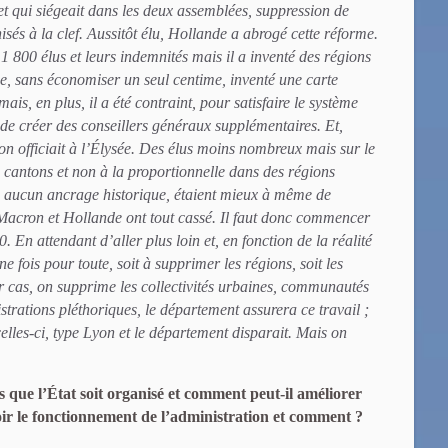
 et qui siégeait dans les deux assemblées, suppression de
sés à la clef. Aussitôt élu, Hollande a abrogé cette réforme.
 1 800 élus et leurs indemnités mais il a inventé des régions
ue, sans économiser un seul centime, inventé une carte
is, en plus, il a été contraint, pour satisfaire le système
de créer des conseillers généraux supplémentaires. Et,
n officiait à l’Élysée. Des élus moins nombreux mais sur le
s cantons et non à la proportionnelle dans des régions
s aucun ancrage historique, étaient mieux à même de
. Macron et Hollande ont tout cassé. Il faut donc commencer
. En attendant d’aller plus loin et, en fonction de la réalité
e fois pour toute, soit à supprimer les régions, soit les
 cas, on supprime les collectivités urbaines, communautés
rations pléthoriques, le département assurera ce travail ;
lles-ci, type Lyon et le département disparait. Mais on
ue l’État soit organisé et comment peut-il améliorer
voir le fonctionnement de l’administration et comment ?