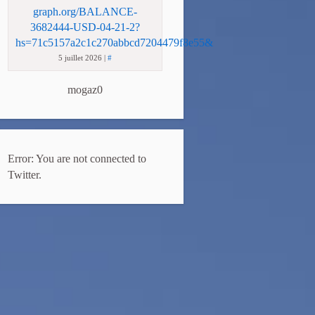
graph.org/BALANCE-
3682444-USD-04-21-2?
hs=71c5157a2c1c270abbcd7204479f8e55&
5 juillet 2026
|
#
mogaz0
Error: You are not connected to
Twitter.