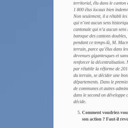
territorial, élu dans le canton
1 800 élus locaux bien indemni
Non seulement, il a rétabli les
qui n’ont aucun sens historiq
cantonale qui n’a aucun sens ma
baroque des cantons doubles, 
pendant ce temps-là, M. Macro
terrain, parce qu’élus dans le
devenues gigantesques et san
renforcer la décentralisation
par rétablir la réforme de 2010
du terrain, se décider une bonn
départements. Dans le premier
de communes et autres administ
dans le second on développe ce
décide.
Comment voudriez-vous q
son action ? Faut-il re