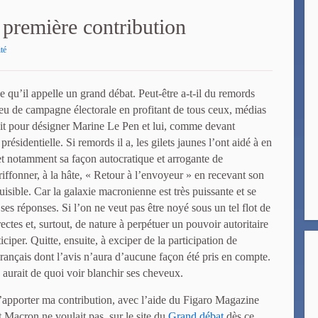
 première contribution
té
 qu’il appelle un grand débat. Peut-être a-t-il du remords
t eu de campagne électorale en profitant de tous ceux, médias
 fait pour désigner Marine Le Pen et lui, comme devant
présidentielle. Si remords il a, les gilets jaunes l’ont aidé à en
 et notamment sa façon autocratique et arrogante de
riffonner, à la hâte, « Retour à l’envoyeur » en recevant son
uisible. Car la galaxie macronienne est très puissante et se
 ses réponses. Si l’on ne veut pas être noyé sous un tel flot de
ctes et, surtout, de nature à perpétuer un pouvoir autoritaire
ticiper. Quitte, ensuite, à exciper de la participation de
Français dont l’avis n’aura d’aucune façon été pris en compte.
aurait de quoi voir blanchir ses cheveux.
 d’apporter ma contribution, avec l’aide du Figaro Magazine
t Macron ne voulait pas. sur le site du
Grand débat
dès ce