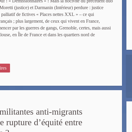
Ouf ! « Démissionnaires » ! Mais la nocivité du précédent duo
retti (justice) et Darmanin (Intérieur) perdure : justice
alliatif de fictives « Places nettes XXL » – ce qui
rançais ; plus largement, de ceux qui vivent en France,
mencer par les guerres de gangs, Grenoble, certes, mais aussi
ouse, en Île de France et dans les quartiers nord de
ires
militantes anti-migrants
e rupture d’équité entre