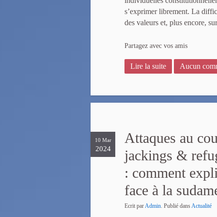
individuelles constitutionnelle
s’exprimer librement. La diffi
des valeurs et, plus encore, sur
Partagez avec vos amis
Lire la suite
Aucun comm
Attaques au cou
10 Mar
2024
jackings & refu
: comment expli
face à la sudam
Ecrit par
Admin
. Publié dans
Actualité