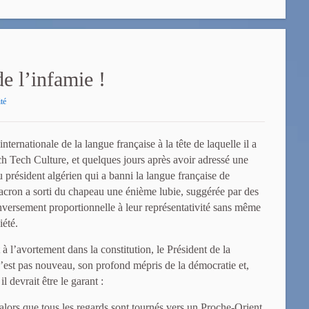
e l’infamie !
té
internationale de la langue française à la tête de laquelle il a
h Tech Culture, et quelques jours après avoir adressé une
au président algérien qui a banni la langue française de
ron a sorti du chapeau une énième lubie, suggérée par des
inversement proportionnelle à leur représentativité sans même
iété.
 à l’avortement dans la constitution, le Président de la
est pas nouveau, son profond mépris de la démocratie et,
l devrait être le garant :
alors que tous les regards sont tournés vers un Proche-Orient