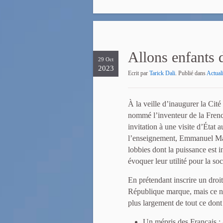
Allons enfants d
29 Oct
2023
Ecrit par
Tarick Dali
. Publié dans
Actuali
À la veille d’inaugurer la Cité 
nommé l’inventeur de la Frenc
invitation à une visite d’État 
l’enseignement, Emmanuel Mac
lobbies dont la puissance est 
évoquer leur utilité pour la soc
En prétendant inscrire un droit
République marque, mais ce n’
plus largement de tout ce dont i
Un mépris des Français : 