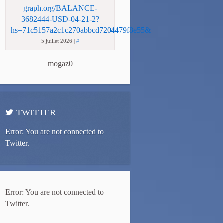
graph.org/BALANCE-
3682444-USD-04-21-2?
hs=71c5157a2c1c270abbcd7204479f8e55&
5 juillet 2026
|
#
mogaz0
TWITTER
Error: You are not connected to
Twitter.
Error: You are not connected to
Twitter.