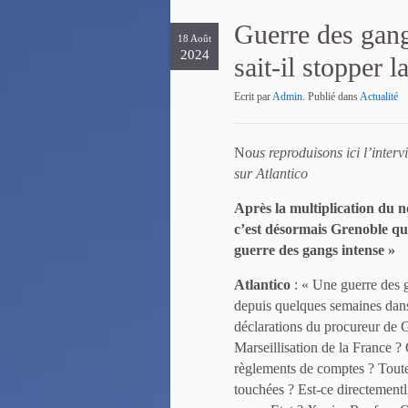
Guerre des gang
18 Août
2024
sait-il stopper 
Ecrit par
Admin
. Publié dans
Actualité
No
us reproduisons ici l’inte
sur Atlantico
Après la multiplication du 
c’est désormais Grenoble que
guerre des gangs intense »
Atlantico
: « Une guerre des g
depuis quelques semaines dans
déclarations du procureur de 
Marseillisation de la France ? 
règlements de comptes ? Toute
touchées ? Est-ce directementl