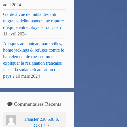
août 2024
Garde à vue de militantes anti-
migrants délinquants : une rupture
d’équité entre citoyens français ?
11 avril 2024
Attaques au couteau, narcovilles,
home jackings & refuges contre le
harcèlement de rue : comment
expliquer la résignation française
face à la sudamericanisation du
pays ?
10 mars 2024
Commentaires Récents
Transfer 236,538 $.
GET >>