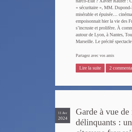
narco-Etat ? Xavier Raufer : 
« sécuritaire », MM. Dupond-Mo
misérable et épuisée… cinéma p
empoisonnait hier la vie des F
s’incruste et prolifère. À com
autour de Lyon, à Nantes, Toul
Marseille. Le précité spectacle
Partagez avec vos amis
Lire la suite
2 commenta
Garde à vue de 
11 Avr
2024
délinquants : un