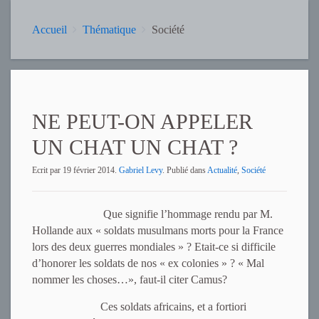
Accueil
Thématique
Société
NE PEUT-ON APPELER
UN CHAT UN CHAT ?
Ecrit par
19 février 2014
.
Gabriel Levy
. Publié dans
Actualité
,
Société
Que signifie l’hommage rendu par M.
Hollande aux « soldats musulmans morts pour la France
lors des deux guerres mondiales » ? Etait-ce si difficile
d’honorer les soldats de nos « ex colonies » ? « Mal
nommer les choses…», faut-il citer Camus?
Ces soldats africains, et a fortiori