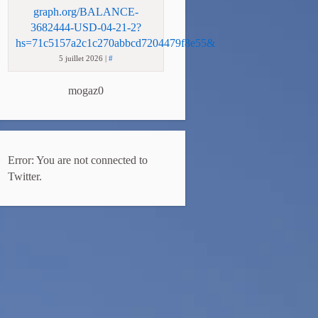
graph.org/BALANCE-
3682444-USD-04-21-2?
hs=71c5157a2c1c270abbcd7204479f8e55&
5 juillet 2026
|
#
mogaz0
Error: You are not connected to
Twitter.