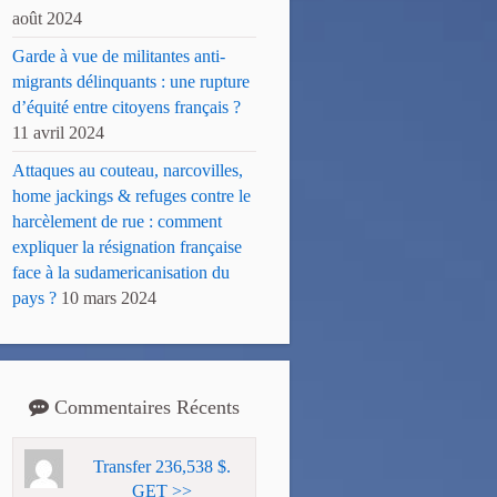
août 2024
Garde à vue de militantes anti-
migrants délinquants : une rupture
d’équité entre citoyens français ?
11 avril 2024
Attaques au couteau, narcovilles,
home jackings & refuges contre le
harcèlement de rue : comment
expliquer la résignation française
face à la sudamericanisation du
pays ?
10 mars 2024
Commentaires Récents
Transfer 236,538 $.
GET >>