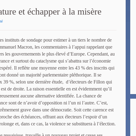
tature et échapper à la misère
té
es instituts de sondage pour estimer à un tiers le nombre de
Emmanuel Macron, les commentaires à l’appui rappelant que
vers les gouvernements le plus élevé d’Europe. Cependant, au
France et surtout du cataclysme qui s’abattra sur l’économie
espéré. Il reflète une moyenne entre les 43 % des inscrits qui
 ont donné un majorité parlementaire pléthorique. Il se
ux 39 %, selon une dernière étude,
d’électeurs de Fillon qui
est de droite. La raison essentielle en est évidemment qu’il
oureusement aucune alternative identifiée. La chance de
ce sont de n’avoir d’opposition ni l’un ni l’autre. C’est,
trêmement grave dans une démocratie. Soit cette carence est
proche des échéances, offrant aux électeurs l’espoir d’un
olonge et, dans ce cas, la violence se substituera à l’élection.
se ressaisisse, travaille à un nouveau projet et cesse ses