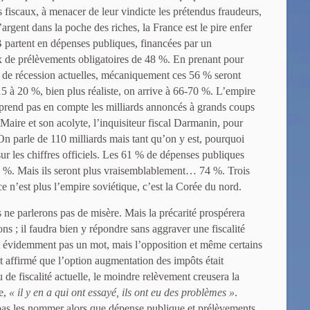
s fiscaux, à menacer de leur vindicte les prétendus fraudeurs,
’argent dans la poche des riches, la France est le pire enfer
 partent en dépenses publiques, financées par un
ux de prélèvements obligatoires de 48 %. En prenant pour
s de récession actuelles, mécaniquement ces 56 % seront
 à 20 %, bien plus réaliste, on arrive à 66-70 %. L’empire
 prend pas en compte les milliards annoncés à grands coups
Maire et son acolyte, l’inquisiteur fiscal Darmanin, pour
On parle de 110 milliards mais tant qu’on y est, pourquoi
sur les chiffres officiels. Les 61 % de dépenses publiques
66 %. Mais ils seront plus vraisemblablement… 74 %. Trois
ce n’est plus l’empire soviétique, c’est la Corée du nord.
e parlerons pas de misère. Mais la précarité prospérera
ns ; il faudra bien y répondre sans aggraver une fiscalité
nt évidemment pas un mot, mais l’opposition et même certains
affirmé que l’option augmentation des impôts était
 de fiscalité actuelle, le moindre relèvement creusera la
re,
« il y en a qui ont essayé, ils ont eu des problèmes »
.
pas les nommer alors que dépense publique et prélèvements