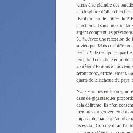
temps à se plaindre des paradi
et à implorer d’aller chercher l
fiscal du monde : 56 % du PIB
endettement sans fin et un ta
argent comptant les prévision
61 %. Avec une récession de 15
soviétique. Mais ce chiffre ne
[coûts ?] de trompettes par Le 
remettre la machine en route. 
s’arrêter ? Partons à nouveau 
seront donc, officiellement, 
quarts de la richesse du pays, 
Nous sommes en France, nous n
dans de gigantesques proportio
déjà délirante. Ils n’en pense
membres du gouvernement ont 
impossible, parce qu’au niveau
récession. Comme dirait l’aut
Hollande et Sarkozy pour ne 