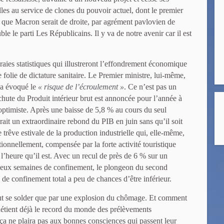
lles au service de clones du pouvoir actuel, dont le premier
on que Macron serait de droite, par agrément pavlovien de
uble le parti Les Républicains. Il y va de notre avenir car il est
vraies statistiques qui illustreront l’effondrement économique
 folie de dictature sanitaire. Le Premier ministre, lui-même,
 a évoqué le
« risque de l’écroulement »
. Ce n’est pas un
a chute du Produit intérieur brut est annoncée pour l’année à
optimiste. Après une baisse de 5,8 % au cours du seul
rait un extraordinaire rebond du PIB en juin sans qu’il soit
e trêve estivale de la production industrielle qui, elle-même,
ditionnellement, compensée par la forte activité touristique
 l’heure qu’il est. Avec un recul de près de 6 % sur un
deux semaines de confinement, le plongeon du second
 de confinement total a peu de chances d’être inférieur.
ut se solder que par une explosion du chômage. Et comment
détient déjà le record du monde des prélèvements
t ça ne plaira pas aux bonnes consciences qui passent leur