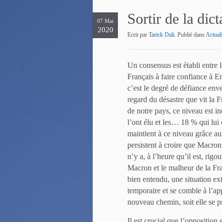
Sortir de la dic
07 Mai
2020
Ecrit par
Tarick Dali
. Publié dans
Actuali
Un consensus est établi entre l
Français à faire confiance à 
c’est le degré de défiance en
regard du désastre que vit la 
de notre pays, ce niveau est in
l’ont élu et les… 18 % qui lui
maintient à ce niveau grâce a
persistent à croire que Macron 
n’y a, à l’heure qu’il est, rig
Macron et le malheur de la Fran
bien entendu, une situation ex
temporaire et se comble à l’ap
nouveau chemin, soit elle se pr
Il est crucial que l’opposition 