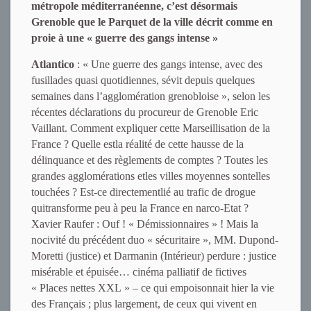
métropole méditerranéenne, c’est désormais
Grenoble que le Parquet de la ville décrit comme en
proie à une « guerre des gangs intense »
Atlantico
: « Une guerre des gangs intense, avec des
fusillades quasi quotidiennes, sévit depuis quelques
semaines dans l’agglomération grenobloise », selon les
récentes déclarations du procureur de Grenoble Eric
Vaillant. Comment expliquer cette Marseillisation de la
France ? Quelle estla réalité de cette hausse de la
délinquance et des règlements de comptes ? Toutes les
grandes agglomérations etles villes moyennes sontelles
touchées ? Est-ce directementlié au trafic de drogue
quitransforme peu à peu la France en narco-Etat ?
Xavier Raufer : Ouf ! « Démissionnaires » ! Mais la
nocivité du précédent duo « sécuritaire », MM. Dupond-
Moretti (justice) et Darmanin (Intérieur) perdure : justice
misérable et épuisée… cinéma palliatif de fictives
« Places nettes XXL » – ce qui empoisonnait hier la vie
des Français ; plus largement, de ceux qui vivent en