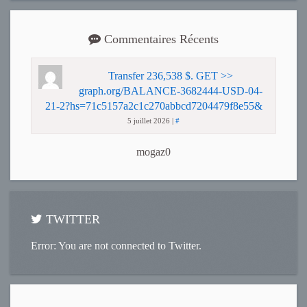
Commentaires Récents
Transfer 236,538 $. GET >>
graph.org/BALANCE-3682444-USD-04-
21-2?hs=71c5157a2c1c270abbcd7204479f8e55&
5 juillet 2026
|
#
mogaz0
TWITTER
Error: You are not connected to Twitter.