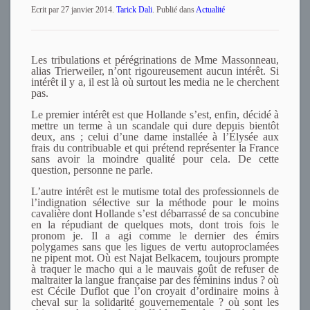
Ecrit par
27 janvier 2014
.
Tarick Dali
. Publié dans
Actualité
Les tribulations et pérégrinations de Mme Massonneau,
alias Trierweiler, n’ont rigoureusement aucun intérêt. Si
intérêt il y a, il est là où surtout les media ne le cherchent
pas.
Le premier intérêt est que Hollande s’est, enfin, décidé à
mettre un terme à un scandale qui dure depuis bientôt
deux, ans ; celui d’une dame installée à l’Élysée aux
frais du contribuable et qui prétend représenter la France
sans avoir la moindre qualité pour cela. De cette
question, personne ne parle.
L’autre intérêt est le mutisme total des professionnels de
l’indignation sélective sur la méthode pour le moins
cavalière dont Hollande s’est débarrassé de sa concubine
en la répudiant de quelques mots, dont trois fois le
pronom je. Il a agi comme le dernier des émirs
polygames sans que les ligues de vertu autoproclamées
ne pipent mot. Où est Najat Belkacem, toujours prompte
à traquer le macho qui a le mauvais goût de refuser de
maltraiter la langue française par des féminins indus ? où
est Cécile Duflot que l’on croyait d’ordinaire moins à
cheval sur la solidarité gouvernementale ? où sont les