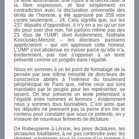
ce texte abominable, une injure à la démocratie, à
la libre expression, et tout simplement en
contradiction avec la déclaration universelle des
droits de l’homme, a été approuvé par 359 voix
contre seulement… 24. Cela signifie que, sur les
237 députés d’opposition, il n’y en a eu qu’un sur
dix pour oser dire non. Ne parlons même pas des
21 élus de l’UMP, dont évidemment, Nathalie
Kosciusko-Morizet – les électeurs parisiens
apprécieront – qui ont approuvé cette horreur.
L’UMP s’est abstenue en masse parce qu’elle n’a,
évidemment, pas osé s’opposer à un texte
présenté comme un progrès dans l’égalité.
Nous en sommes à un tel point de formatage de la
pensée par une infime minorité de directeurs de
conscience abrités à l’intérieur du boulevard
périphérique de Paris que, même ceux qui sont
mandatés par le peuple pour les représenter, se
taisent. On leur présente un texte prétendant à
l’égalité entre hommes et femmes ; évidemment
nous y sommes tous favorables. C’est ainsi que
les députés ne prennent pas la peine d’en lire le
contenu pour constater que sous ce prétexte, on y
instaure de nouveaux ferments de dictature.
De Robespierre à Lénine, les pires dictatures, les
dictatures totalitaires, à ne pas confondre avec les
régimes autoritaires sous la coupe d’un homme à