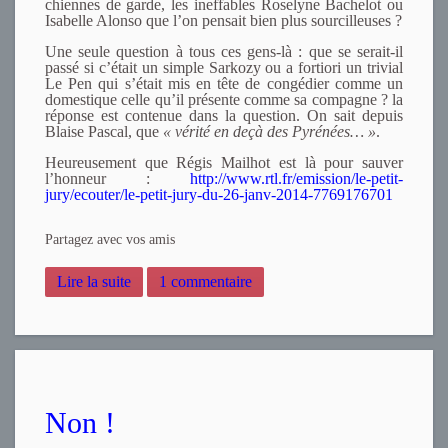
chiennes de garde, les ineffables Roselyne Bachelot ou
Isabelle Alonso que l’on pensait bien plus sourcilleuses ?
Une seule question à tous ces gens-là : que se serait-il
passé si c’était un simple Sarkozy ou a fortiori un trivial
Le Pen qui s’était mis en tête de congédier comme un
domestique celle qu’il présente comme sa compagne ? la
réponse est contenue dans la question. On sait depuis
Blaise Pascal, que
« vérité en deçà des Pyrénées… »
.
Heureusement que Régis Mailhot est là pour sauver
l’honneur :
http://www.rtl.fr/emission/le-petit-
jury/ecouter/le-petit-jury-du-26-janv-2014-7769176701
Partagez avec vos amis
Lire la suite
1 commentaire
Non !