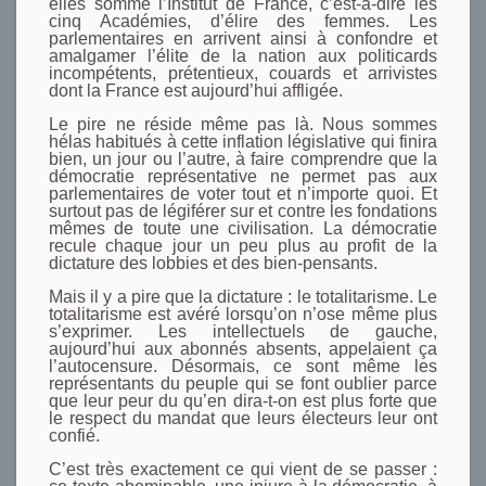
elles somme l’Institut de France, c’est-à-dire les
cinq Académies, d’élire des femmes. Les
parlementaires en arrivent ainsi à confondre et
amalgamer l’élite de la nation aux politicards
incompétents, prétentieux, couards et arrivistes
dont la France est aujourd’hui affligée.
Le pire ne réside même pas là. Nous sommes
hélas habitués à cette inflation législative qui finira
bien, un jour ou l’autre, à faire comprendre que la
démocratie représentative ne permet pas aux
parlementaires de voter tout et n’importe quoi. Et
surtout pas de légiférer sur et contre les fondations
mêmes de toute une civilisation. La démocratie
recule chaque jour un peu plus au profit de la
dictature des lobbies et des bien-pensants.
Mais il y a pire que la dictature : le totalitarisme. Le
totalitarisme est avéré lorsqu’on n’ose même plus
s’exprimer. Les intellectuels de gauche,
aujourd’hui aux abonnés absents, appelaient ça
l’autocensure. Désormais, ce sont même les
représentants du peuple qui se font oublier parce
que leur peur du qu’en dira-t-on est plus forte que
le respect du mandat que leurs électeurs leur ont
confié.
C’est très exactement ce qui vient de se passer :