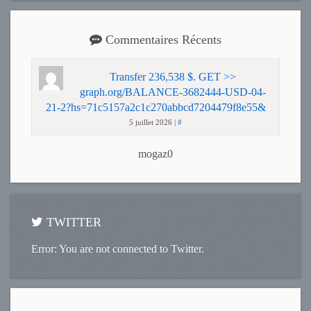
Commentaires Récents
Transfer 236,538 $. GET >>
graph.org/BALANCE-3682444-USD-04-
21-2?hs=71c5157a2c1c270abbcd7204479f8e55&
5 juillet 2026
|
#
mogaz0
TWITTER
Error: You are not connected to Twitter.