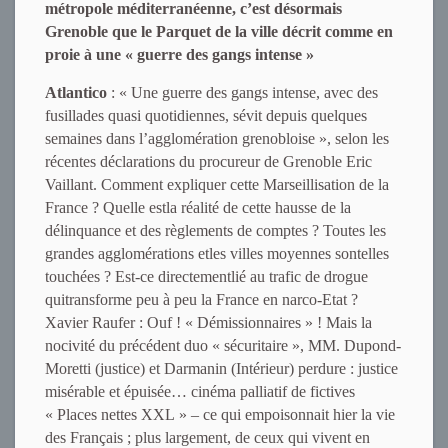
métropole méditerranéenne, c’est désormais
Grenoble que le Parquet de la ville décrit comme en
proie à une « guerre des gangs intense »
Atlantico
: « Une guerre des gangs intense, avec des
fusillades quasi quotidiennes, sévit depuis quelques
semaines dans l’agglomération grenobloise », selon les
récentes déclarations du procureur de Grenoble Eric
Vaillant. Comment expliquer cette Marseillisation de la
France ? Quelle estla réalité de cette hausse de la
délinquance et des règlements de comptes ? Toutes les
grandes agglomérations etles villes moyennes sontelles
touchées ? Est-ce directementlié au trafic de drogue
quitransforme peu à peu la France en narco-Etat ?
Xavier Raufer : Ouf ! « Démissionnaires » ! Mais la
nocivité du précédent duo « sécuritaire », MM. Dupond-
Moretti (justice) et Darmanin (Intérieur) perdure : justice
misérable et épuisée… cinéma palliatif de fictives
« Places nettes XXL » – ce qui empoisonnait hier la vie
des Français ; plus largement, de ceux qui vivent en