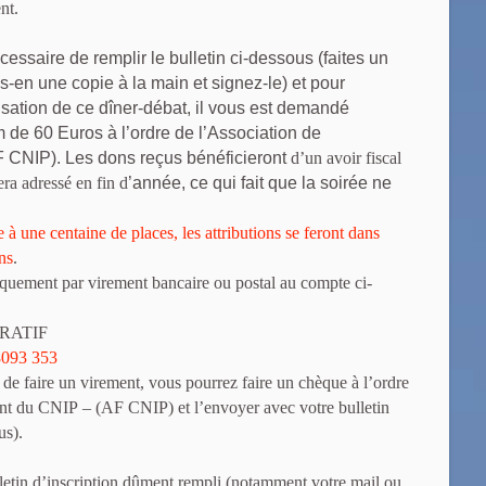
nt.
écessaire de remplir le bulletin ci-dessous (faites un
es-en une copie à la main et signez-le) et pour
nisation de ce dîner-débat, il vous est demandé
 de 60 Euros à l’ordre de l’Association de
 CNIP). Les dons reçus bénéficieront
d’un avoir fiscal
ra adressé en fin d
’année, ce qui fait que la soirée ne
e à une centaine de places, les attributions se feront dans
ons
.
iquement par virement bancaire ou postal au compte ci-
ÉRATIF
8093 353
 de faire un virement, vous pourrez faire un chèque à l’ordre
nt du CNIP – (AF CNIP) et l’envoyer avec votre bulletin
us).
lletin d’inscription dûment rempli (notamment votre mail ou