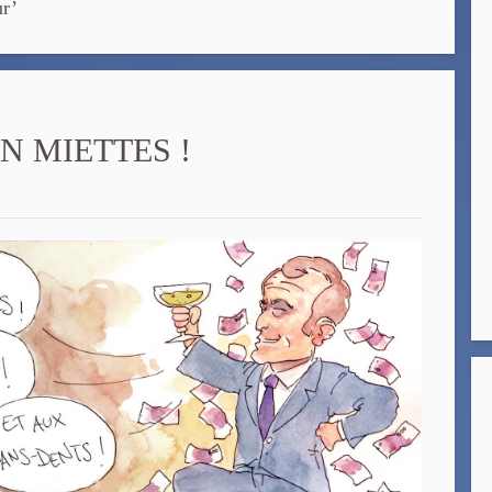
ur’
N MIETTES !