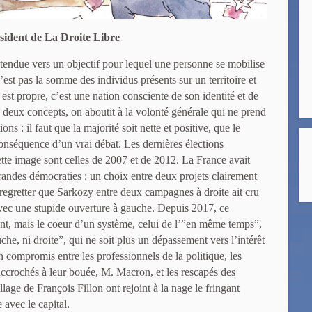
sident de La Droite Libre
tendue vers un objectif pour lequel une personne se mobilise
st pas la somme des individus présents sur un territoire et
i est propre, c’est une nation consciente de son identité et de
s deux concepts, on aboutit à la volonté générale qui ne prend
ns : il faut que la majorité soit nette et positive, que le
 conséquence d’un vrai débat. Les dernières élections
cette image sont celles de 2007 et de 2012. La France avait
andes démocraties : un choix entre deux projets clairement
egretter que Sarkozy entre deux campagnes à droite ait cru
 avec une stupide ouverture à gauche. Depuis 2017, ce
ent, mais le coeur d’un système, celui de l’”en même temps”,
che, ni droite”, qui ne soit plus un dépassement vers l’intérêt
n compromis entre les professionnels de la politique, les
 accrochés à leur bouée, M. Macron, et les rescapés des
llage de François Fillon ont rejoint à la nage le fringant
 avec le capital.