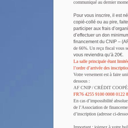
communiqué au dernier mome
Pour vous inscrire, il est n
copié-collé ou au pire, fait
participer aux frais d’orga
d’effectuer un don minimum
financement du CNIP – (AF
de 66%. Un reçu fiscal vous se
vous reviendra qu’à 20€.
La salle principale
étant limité
l’ordre d’arrivée des inscripti
Votre versement est à faire un
dessous :
AF CNIP / CRÉDIT COOP
FR76 4255 9100 0008 0122 
En cas d’impossibilité absolue
de l’Association de financeme
d’inscription (adresse ci-desso
Important : joignez à votre bu