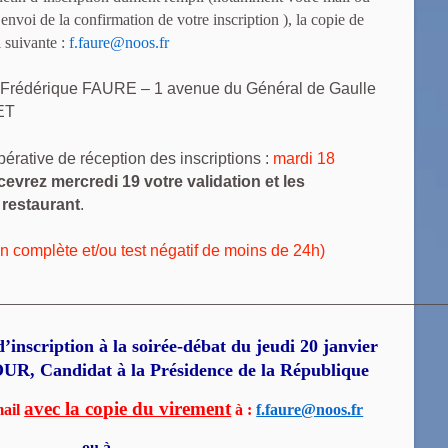
envoi de la confirmation de votre inscription ), la copie de
l suivante :
f.faure@noos.fr
e Frédérique FAURE – 1 avenue du Général de Gaulle
ET
pérative de réception des inscriptions :
mardi 18
evrez mercredi 19 votre validation et les
restaurant
.
n complète et/ou test négatif de moins de 24h)
_________________________________________________
tion à la soirée-débat
du jeudi 20 janvier
OUR,
Candidat à la Présidence de la République
avec la copie du virement
mail
à :
f.faure@noos.fr
ou à