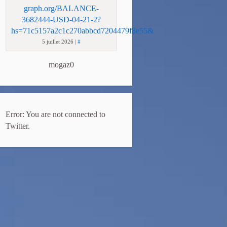
graph.org/BALANCE-
3682444-USD-04-21-2?
hs=71c5157a2c1c270abbcd7204479f8e55&
5 juillet 2026
|
#
mogaz0
Error: You are not connected to
Twitter.