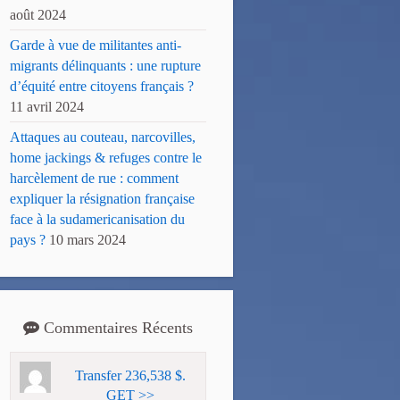
août 2024
Garde à vue de militantes anti-
migrants délinquants : une rupture
d’équité entre citoyens français ?
11 avril 2024
Attaques au couteau, narcovilles,
home jackings & refuges contre le
harcèlement de rue : comment
expliquer la résignation française
face à la sudamericanisation du
pays ?
10 mars 2024
Commentaires Récents
Transfer 236,538 $.
GET >>