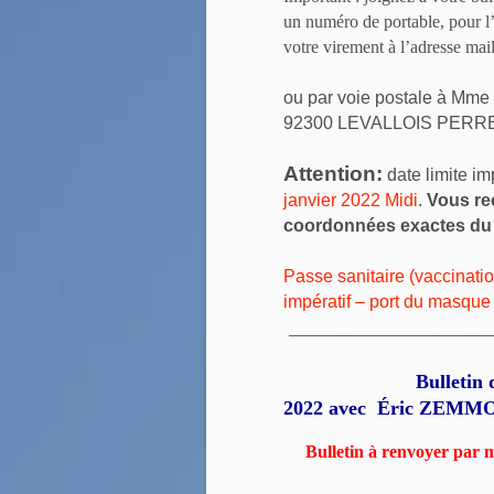
un numéro de portable, pour l’
votre virement à l’adresse mai
ou par voie postale à Mm
92300 LEVALLOIS PERR
Attention:
date limite im
janvier 2022 Midi
.
Vous rec
coordonnées exactes du 
Passe sanitaire (vaccinatio
impératif – port du masque
_____________________
Bulletin d’inscrip
2022
avec Éric ZEMM
Bulletin à renvoyer par 