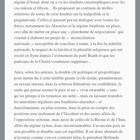
régime d’Assad, dont on a vu les résultats catastrophiques avec les
cas irakien et libyen… Ils proposent au contraire de réelles
solutions de sortie de crise fondées sur la realpolitik et le
pragmatisme. Celles-ci passent par un dialogue avec toutes les
forces, notamment les Alaouites et le régime baathiste en place,
ceci afin de mettre en place une « plateforme de négociation" qui
viserait à élaborer un projet de « réconciliation
nationale » susceptible de concilier, à terme, à la fois la stabilité
nationale, le respect de la laïcité et la pluralité religieuse qui ont
existé en Syrie depuis l’avènement du parti Baath et que les
partisans de la Charià voudraient supprimer…
Ainsi, selon les auteurs, la double clé politique et géopolitique
pour mettre fin à cette terrible guerre civile réside, premièrement,
au niveau interne, dans la solution fédéraliste ou confédérale, la
seule qui puisse assurer la paix et un « vivre ensemble » sans
qu’un groupe n’en tyrannise un autre – mais en laissant toutefois
les ministères régaliens aux baathistes-alaouïtes – et
deuxièmement, au plan externe, dans la prise en compte des
positions non seulement de l’Occident et des autres alliés de
l’opposition syrienne, mais aussi de celles de la Russie et de l’Iran,
alliés du régime syrien, donc incontournables. Car aucune paix ne
sera possible et durable sans cet équilibre. Il est donc aberrant de
n’écouter, comme s’en est contenté hélas le président Hollande