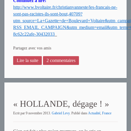
Continuez à lire:
http://www.bvoltaire.fr/christianvanneste/les-francais-ne-
sont-pas-racistes-ils-sont-bout,40709?
utm_source=La+Gazette+de+Boulevard+Voltaire&utm_campai
RSS_EMAIL_CAMPAIGN&utm_medium=email&utm_term=0
8c62c22afe-30432033
Partagez avec vos amis
Lire la suite
2 commentaires
« HOLLANDE, dégage ! »
Ecrit par
9 novembre 2013
.
Gabriel Levy
. Publié dans
Actualité
,
France