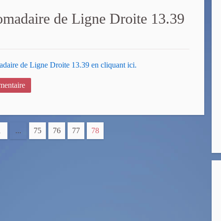
omadaire de Ligne Droite 13.39
daire de Ligne Droite 13.39 en cliquant ici.
entaire
1
...
75
76
77
78