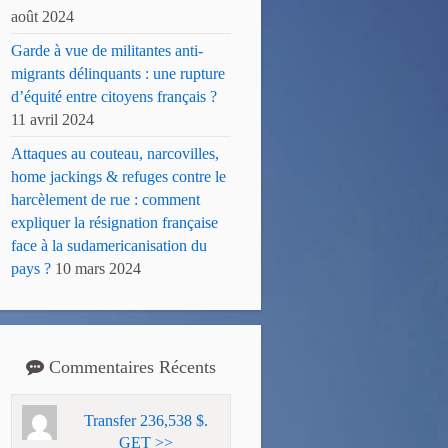
août 2024
Garde à vue de militantes anti-
migrants délinquants : une rupture
d’équité entre citoyens français ?
11 avril 2024
Attaques au couteau, narcovilles,
home jackings & refuges contre le
harcèlement de rue : comment
expliquer la résignation française
face à la sudamericanisation du
pays ?
10 mars 2024
Commentaires Récents
Transfer 236,538 $.
GET >>