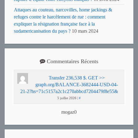
Attaques au couteau, narcovilles, home jackings &
refuges contre le harcèlement de rue : comment
expliquer la résignation française face à la
sudamericanisation du pays ?
10 mars 2024
Commentaires Récents
Transfer 236,538 $. GET >>
graph.org/BALANCE-3682444-USD-04-
21-2?hs=71c5157a2c1c270abbcd7204479f8e55&
5 juillet 2026
|
#
mogaz0