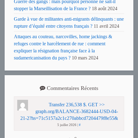
Guerre des gangs : mais pourquoi personne ne sait-il
stopper la Marseillisation de la France ?
18 août 2024
Garde à vue de militantes anti-migrants délinquants : une
rupture d’équité entre citoyens français ?
11 avril 2024
Attaques au couteau, narcovilles, home jackings &
refuges contre le harcèlement de rue : comment
expliquer la résignation française face à la
sudamericanisation du pays ?
10 mars 2024
Commentaires Récents
Transfer 236,538 $. GET >>
graph.org/BALANCE-3682444-USD-04-
21-2?hs=71c5157a2c1c270abbcd7204479f8e55&
5 juillet 2026
|
#