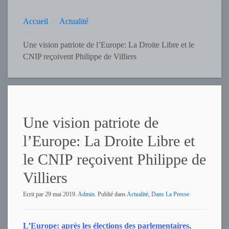
Accueil
Actualité
Une vision patriote de l’Europe: La Droite Libre et le
CNIP reçoivent Philippe de Villiers
Une vision patriote de
l’Europe: La Droite Libre et
le CNIP reçoivent Philippe de
Villiers
Ecrit par
29 mai 2019
.
Admin
. Publié dans
Actualité
,
Dans La Presse
L’Europe: après les élections des parlementaires,