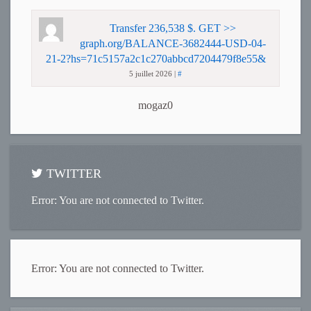
Transfer 236,538 $. GET >>
graph.org/BALANCE-3682444-USD-04-
21-2?hs=71c5157a2c1c270abbcd7204479f8e55&
5 juillet 2026
|
#
mogaz0
TWITTER
Error: You are not connected to Twitter.
Error: You are not connected to Twitter.