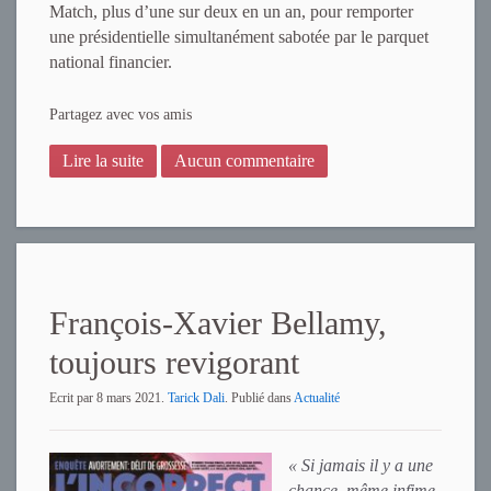
Match, plus d’une sur deux en un an, pour remporter
une présidentielle simultanément sabotée par le parquet
national financier.
Partagez avec vos amis
Lire la suite
Aucun commentaire
François-Xavier Bellamy,
toujours revigorant
Ecrit par
8 mars 2021
.
Tarick Dali
. Publié dans
Actualité
« Si jamais il y a une
chance, même infime,