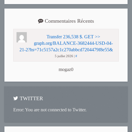
Commentaires Récents
Transfer 236,538 $. GET >>
graph.org/BALANCE-3682444-USD-04-
21-2?hs=71c5157a2c1c270abbcd7204479f8e55&
5 juillet 2026
|
#
mogaz0
TWITTER
Error: You are not connected to Twitter.