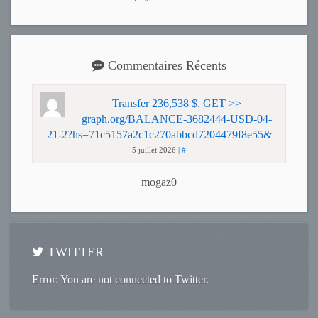
Commentaires Récents
Transfer 236,538 $. GET >>
graph.org/BALANCE-3682444-USD-04-
21-2?hs=71c5157a2c1c270abbcd7204479f8e55&
5 juillet 2026
|
#
mogaz0
TWITTER
Error: You are not connected to Twitter.