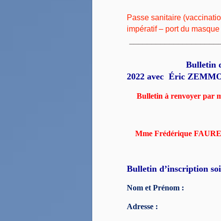
Passe sanitaire (vaccinatio
impératif – port du masque
_____________________
Bulletin d’inscrip
2022
avec Éric ZEMM
Bulletin à renvoyer par 
Mme Frédérique FAURE 
Bulletin d’inscription so
Nom et Prénom :
Adresse :