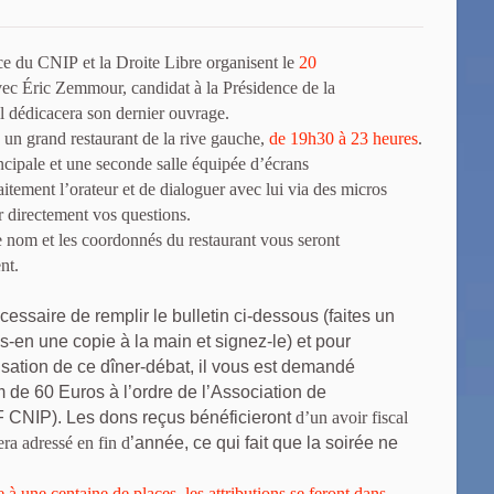
e du CNIP et la Droite Libre organisent le
20
vec Éric Zemmour, candidat à la Présidence de la
il dédicacera son dernier ouvrage.
 un grand restaurant de la rive gauche,
de 19h30 à 23 heures
.
ncipale et une seconde salle équipée d’écrans
itement l’orateur et de dialoguer avec lui via des micros
er directement vos questions.
le nom et les coordonnés du restaurant vous seront
nt.
écessaire de remplir le bulletin ci-dessous (faites un
es-en une copie à la main et signez-le) et pour
nisation de ce dîner-débat, il vous est demandé
 de 60 Euros à l’ordre de l’Association de
 CNIP). Les dons reçus bénéficieront
d’un avoir fiscal
ra adressé en fin d
’année, ce qui fait que la soirée ne
e à une centaine de places, les attributions se feront dans