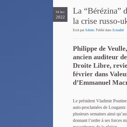
La “Bérézina” d
04 Avr
2022
la crise russo-u
Ecrit par
Admin
. Publié dans
Actualité
Philippe de Veulle
ancien auditeur de
Droite Libre, revie
février dans Valeur
d’Emmanuel Macron
Le président Vladimir Poutine
auto-proclamées de Lougantz e
plusieurs semaines ainsi qu’a
donnant l’ordre à ses forces mi
russophones de la région.