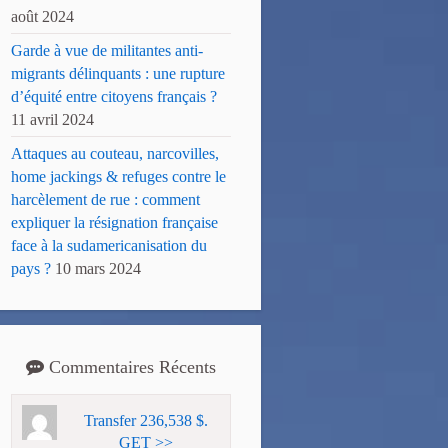
août 2024
Garde à vue de militantes anti-
migrants délinquants : une rupture
d’équité entre citoyens français ?
11 avril 2024
Attaques au couteau, narcovilles,
home jackings & refuges contre le
harcèlement de rue : comment
expliquer la résignation française
face à la sudamericanisation du
pays ?
10 mars 2024
Commentaires Récents
Transfer 236,538 $.
GET >>