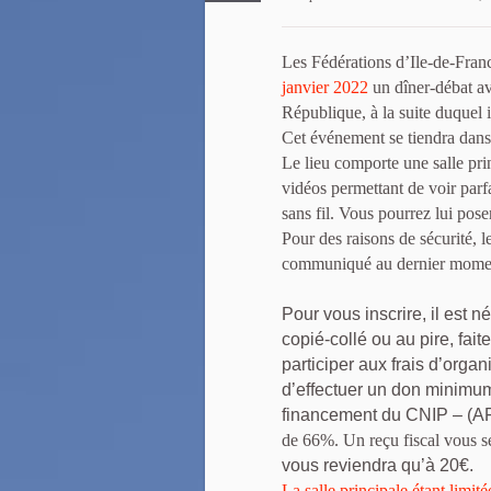
Les Fédérations d’Ile-de-Franc
janvier 2022
un dîner-débat a
République, à la suite duquel 
Cet événement se tiendra dans
Le lieu comporte une salle pri
vidéos permettant de voir parfa
sans fil. Vous pourrez lui pos
Pour des raisons de sécurité, 
communiqué au dernier mome
Pour vous inscrire, il est n
copié-collé ou au pire, fait
participer aux frais d’orga
d’effectuer un don minimum
financement du CNIP – (AF
de 66%. Un reçu fiscal vous se
vous reviendra qu’à 20€.
La salle principale
étant limité