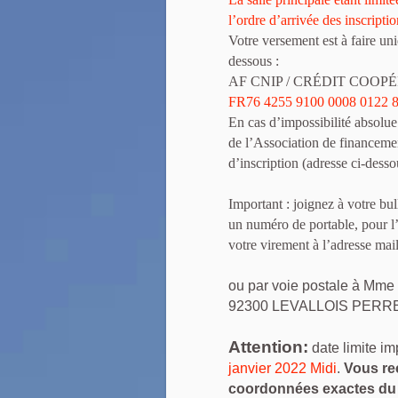
l’ordre d’arrivée des inscripti
Votre versement est à faire un
dessous :
AF CNIP / CRÉDIT COOP
FR76 4255 9100 0008 0122 
En cas d’impossibilité absolue
de l’Association de financeme
d’inscription (adresse ci-desso
Important : joignez à votre bu
un numéro de portable, pour l’
votre virement à l’adresse mai
ou par voie postale à Mm
92300 LEVALLOIS PERR
Attention:
date limite im
janvier 2022 Midi
.
Vous rec
coordonnées exactes du 