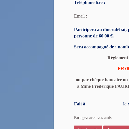
Téléphone fixe : 
Email :
Participera au dîner-débat,
personne de 60,00
€.
Sera accompagné de : n
omb
Règlement
FR76
ou par
chèque
bancaire o
à
Mme Frédérique FAURE 
Fait
à
l
Partagez avec vos amis