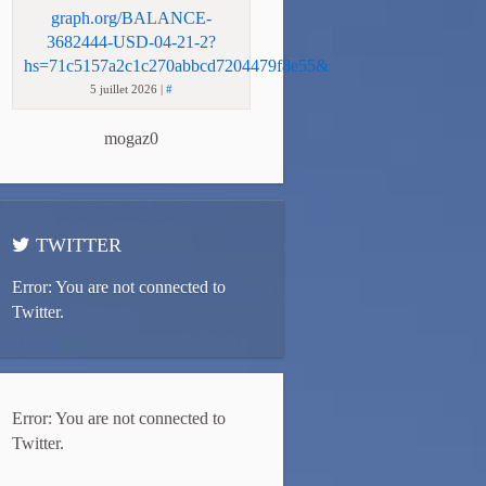
graph.org/BALANCE-
3682444-USD-04-21-2?
hs=71c5157a2c1c270abbcd7204479f8e55&
5 juillet 2026
|
#
mogaz0
TWITTER
Error: You are not connected to
Twitter.
Error: You are not connected to
Twitter.