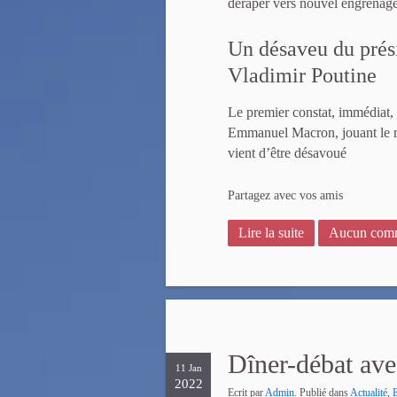
déraper vers nouvel engrenage
Un désaveu du prés
Vladimir Poutine
Le premier constat, immédiat, e
Emmanuel Macron, jouant le m
vient d’être désavoué
Partagez avec vos amis
Lire la suite
Aucun comm
Dîner-débat ave
11 Jan
2022
Ecrit par
Admin
. Publié dans
Actualité
,