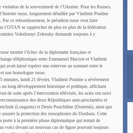
e violation de la souveraineté de l’Ukraine. Pour les Russes,
 l’histoire russe, longuement détaillée par Vladimir Poutine
e. Par ce rebondissement, le président russe veut faire
pas l’OTAN se rapprocher de plus en plus de la fédération
 ukrainien Volodomyr Zelensky demande toujours à y
usse montre l’échec de la diplomatie française et
 échange téléphonique entre Emmanuel Macron et Vladimir
qui avait laissé espérer une entrevue au sommet entre le
 et son homologue russe.
5 minutes, lundi 21 février, Vladimir Poutine a sévèrement
s un long développement historique et politique, affichant
ut de suite après l’intervention télévisée, les actes ont suivi
la reconnaissance des deux Républiques auto-proclamées et
setchnik (Lougantz) et Denis Pouchiline (Donetsk), ainsi que
r assurer la protection des russophones du Donbass. Cette
a porte à la première phase diplomatique qui tentait de
ous voici devant un nouveau cas de figure pouvant toujours